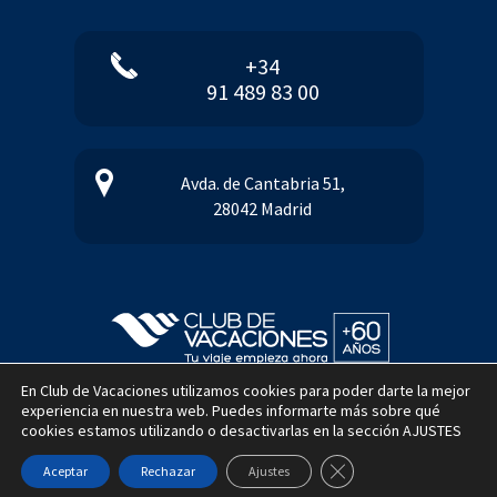
+34
91 489 83 00
Avda. de Cantabria 51,
28042 Madrid
En Club de Vacaciones utilizamos cookies para poder darte la mejor
experiencia en nuestra web. Puedes informarte más sobre qué
©2025 CdeV Senior S.L.
Condiciones de Uso
cookies estamos utilizando o desactivarlas en la sección AJUSTES
Privacidad
Política de cookies
Condiciones generales
Cerrar el banner de co
Aceptar
Rechazar
Ajustes
Garantía de Insolvencia
Seguros
Canal Ético